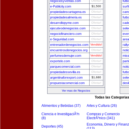
negociosyventas.com
Ofertar!
futb
e-Publicity.com
$1,500
surf
propiedadescartagena.es
Ofertar!
camp
propiedadesalmeria.es
Ofertar!
futb
desarrollopyme.com
Ofertar!
cade
ejecutivodenegocios.com
Ofertar!
sele
negociofinanciero.com
Ofertar!
even
e-Seguridad.com
Ofertar!
area
entrenadordenegocios.com
Vendido!
rall
encuentrosdenegocios.org
Ofertar!
noti
perfumesdemujer.com
Vendido!
miss
exportelo.com
Ofertar!
part
parquecomercial.com
Ofertar!
noti
propiedadessevilla.es
Ofertar!
futb
argentinaforexport.com
$1,680
sele
propuestacomercial.com
Ofertar!
desl
Ver mas de Negocios
Todas las Categoria
Alimentos y Bebidas (37)
Artes y Cultura (26)
Ciencia e InvestigaciÃ³n
Compras y Comercio
(8)
ElectrÃ³nico (341)
Economia, Dinero y Finan
Deportes (45)
(113)