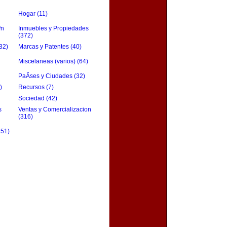
Hogar (11)
³n
Inmuebles y Propiedades
(372)
32)
Marcas y Patentes (40)
Miscelaneas (varios) (64)
PaÃ­ses y Ciudades (32)
)
Recursos (7)
Sociedad (42)
s
Ventas y Comercializacion
(316)
151)