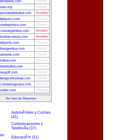
olenlaweb.com
Ofertar!
istas.org
Ofertar!
eonatodefutbol.com
Vendido!
olplayero.com
Ofertar!
nadeportiva.com
Ofertar!
ccionargentina.com
Vendido!
tosbarcelona.com
Vendido!
deporte.com
Ofertar!
ydeargentina.com
Ofertar!
ciastenis.com
Ofertar!
futbol.com
Ofertar!
idodefutbol.com
Ofertar!
ciasgolf.com
Ofertar!
olistaprofesional.com
Ofertar!
ccionparaguaya.com
Ofertar!
izador.com
Ofertar!
Ver mas de Deportes
s
AutomÃ³viles y Coches
(41)
Comunicaciones y
TelefonÃ­a (37)
zas
EducaciÃ³n (51)