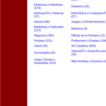
Empresas e Industrias
Gobierno (16)
(374)
InformaciÃ³n y Noticias
InformÃ¡tica y ComputaciÃ
(57)
(57)
Internet (99)
Juegos y Entretenimiento (
Marketing y Publicidad
Medicina (9)
(122)
Negocios (385)
Ofertas de la Semana (12)
Portales (231)
Profesiones y Empleo (169
Salud (30)
Sin Clasificar (982)
TelevisiÃ³n y EspectÃ¡culo
TecnologÃ­a (43)
(33)
Viajes,Turismo y
Web Hosting y Dominios (
Hospedaje (254)