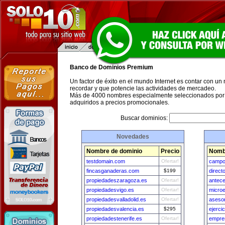
Banco de Dominios Premium
Un factor de éxito en el mundo Internet es contar con un
recordar y que potencie las actividades de mercadeo.
Más de 4000 nombres especialmente seleccionados por 
adquiridos a precios promocionales.
Buscar dominios:
Novedades
Nombre de dominio
Precio
Nomb
testdomain.com
Ofertar!
campo
fincasganaderas.com
$199
direct
propiedadeszaragoza.es
Ofertar!
antec
propiedadesvigo.es
Ofertar!
microe
propiedadesvalladolid.es
Ofertar!
aseso
propiedadesvalencia.es
$295
ejerci
propiedadestenerife.es
Ofertar!
empre