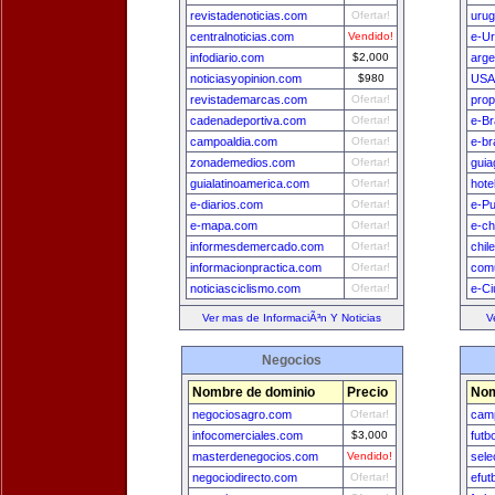
revistadenoticias.com
Ofertar!
uru
centralnoticias.com
Vendido!
e-U
infodiario.com
$2,000
arge
noticiasyopinion.com
$980
USA
revistademarcas.com
Ofertar!
prop
cadenadeportiva.com
Ofertar!
e-Br
campoaldia.com
Ofertar!
e-br
zonademedios.com
Ofertar!
guia
guialatinoamerica.com
Ofertar!
hote
e-diarios.com
Ofertar!
e-Pu
e-mapa.com
Ofertar!
e-ch
informesdemercado.com
Ofertar!
chil
informacionpractica.com
Ofertar!
comu
noticiasciclismo.com
Ofertar!
e-Ci
Ver mas de InformaciÃ³n Y Noticias
V
Negocios
Nombre de dominio
Precio
Nom
negociosagro.com
Ofertar!
camp
infocomerciales.com
$3,000
futb
masterdenegocios.com
Vendido!
sele
negociodirecto.com
Ofertar!
efut