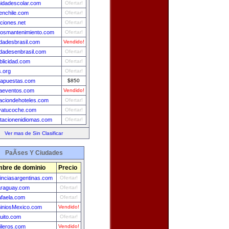
idadescolar.com
Ofertar!
enchile.com
Ofertar!
ciones.net
Ofertar!
iosmantenimiento.com
Ofertar!
dadesbrasil.com
Vendido!
dadesenbrasil.com
Ofertar!
blicidad.com
Ofertar!
.org
Ofertar!
eapuestas.com
$850
aeventos.com
Vendido!
aciondehoteles.com
Ofertar!
vatucoche.com
Ofertar!
tacionenidiomas.com
Ofertar!
Ver mas de Sin Clasificar
PaÃ­ses Y Ciudades
bre de dominio
Precio
inciasargentinas.com
Ofertar!
araguay.com
Ofertar!
faela.com
Ofertar!
iniosMexico.com
Vendido!
uito.com
Ofertar!
ileros.com
Vendido!