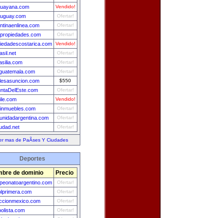
guayana.com
Vendido!
ruguay.com
Ofertar!
ntinaenlinea.com
Ofertar!
propiedades.com
Ofertar!
iedadescostarica.com
Vendido!
asil.net
Ofertar!
asilia.com
Ofertar!
guatemala.com
Ofertar!
lesasuncion.com
$550
ntaDelEste.com
Ofertar!
ile.com
Vendido!
einmuebles.com
Ofertar!
nidadargentina.com
Ofertar!
udad.net
Ofertar!
er mas de PaÃ­ses Y Ciudades
Deportes
bre de dominio
Precio
eonatoargentino.com
Ofertar!
olprimera.com
Ofertar!
ccionmexico.com
Ofertar!
bolista.com
Ofertar!