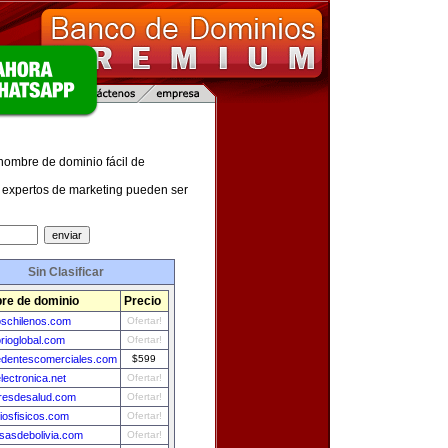
 nombre de dominio fácil de
expertos de marketing pueden ser
Sin Clasificar
re de dominio
Precio
schilenos.com
Ofertar!
orioglobal.com
Ofertar!
edentescomerciales.com
$599
lectronica.net
Ofertar!
resdesalud.com
Ofertar!
ciosfisicos.com
Ofertar!
sasdebolivia.com
Ofertar!