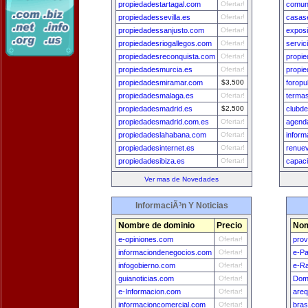
propiedadestartagal.com
Ofertar!
comun
propiedadessevilla.es
Ofertar!
casas
propiedadessanjusto.com
Ofertar!
exposi
propiedadesriogallegos.com
Ofertar!
servic
propiedadesreconquista.com
Ofertar!
propie
propiedadesmurcia.es
Ofertar!
propie
propiedadesmiramar.com
$3,500
foropu
propiedadesmalaga.es
Ofertar!
termas
propiedadesmadrid.es
$2,500
clubd
propiedadesmadrid.com.es
Ofertar!
agend
propiedadeslahabana.com
Ofertar!
inform
propiedadesinternet.es
Ofertar!
renue
propiedadesibiza.es
Ofertar!
capaci
Ver mas de Novedades
InformaciÃ³n Y Noticias
Nombre de dominio
Precio
Nom
e-opiniones.com
Ofertar!
prov
informaciondenegocios.com
Ofertar!
e-P
infogobierno.com
Ofertar!
e-Ra
guianoticias.com
Ofertar!
Dom
e-Informacion.com
Ofertar!
areq
informacioncomercial.com
Ofertar!
bras