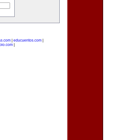
as.com
|
educuentos.com
|
pio.com
|