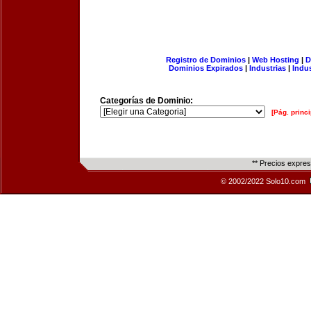
Registro de Dominios
|
Web Hosting
|
D
Dominios Expirados
|
Industrias
|
Indu
Categorías de Dominio:
[Pág. princi
** Precios expre
© 2002/2022 Solo10.com