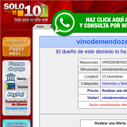
vinodemendoz
El dueño de este dominio lo ha
Mayusculas:
VINODEMEND
Minusculas:
vinodemendoza
Longitud:
13 caracteres
Categorias:
Alimentos y Beb
Precio:
Realizar una of
Visitar!
vinodemendoz
Serán consideradas ofer
Realizar una Oferta