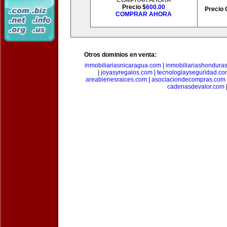
COMPRAR AHORA
Precio $
600.00
Precio 
COMPRAR AHORA
Otros dominios en venta:
inmobiliariasnicaragua.com
|
inmobiliariashondura
|
joyasyregalos.com
|
tecnologiayseguridad.co
areabienesraices.com
|
asociaciondecompras.com
cadenasdevalor.com