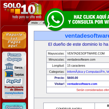
ventadesoftwar
El dueño de este dominio lo ha
Mayusculas:
VENTADESOFTWARE.COM
Minusculas:
ventadesoftware.com
Longitud:
15 caracteres
Categorias:
InformÃ¡tica y ComputaciÃ³n
,
V
Precio:
$600.00
Visitar!
ventadesoftware.com
Serán consideradas ofer
R