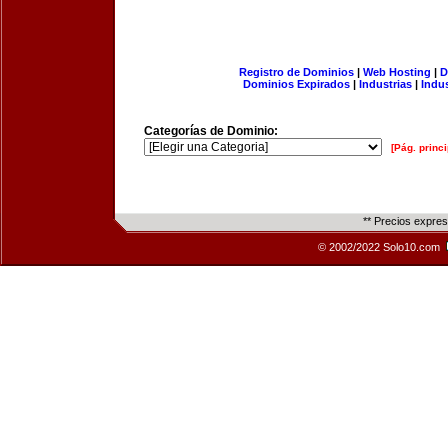
Registro de Dominios
|
Web Hosting
|
D
Dominios Expirados
|
Industrias
|
Indu
Categorías de Dominio:
[Pág. princi
** Precios expre
© 2002/2022 Solo10.com