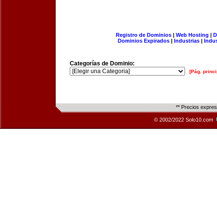
Registro de Dominios
|
Web Hosting
|
D
Dominios Expirados
|
Industrias
|
Indu
Categorías de Dominio:
[Pág. princi
** Precios expre
© 2002/2022 Solo10.com