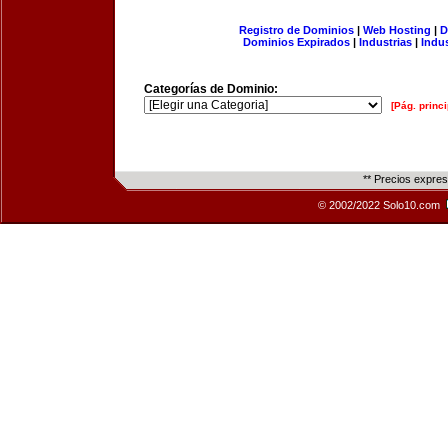
Registro de Dominios
|
Web Hosting
|
D
Dominios Expirados
|
Industrias
|
Indu
Categorías de Dominio:
[Pág. princi
** Precios expre
© 2002/2022 Solo10.com