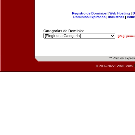
Registro de Dominios
|
Web Hosting
|
D
Dominios Expirados
|
Industrias
|
Indu
Categorías de Dominio:
[Pág. princi
** Precios expre
© 2002/2022 Solo10.com