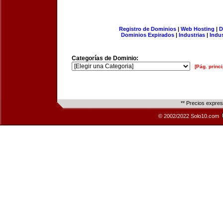
Registro de Dominios
|
Web Hosting
|
D
Dominios Expirados
|
Industrias
|
Indu
Categorías de Dominio:
[Pág. princi
** Precios expre
© 2002/2022 Solo10.com