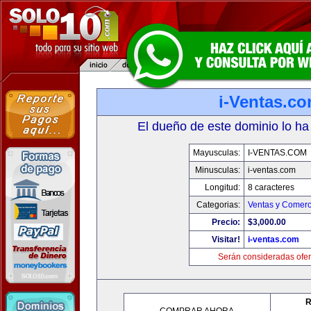
i-Ventas.c
El dueño de este dominio lo ha
Mayusculas:
I-VENTAS.COM
Minusculas:
i-ventas.com
Longitud:
8 caracteres
Categorias:
Ventas y Comerc
Precio:
$3,000.00
Visitar!
i-ventas.com
Serán consideradas ofer
R