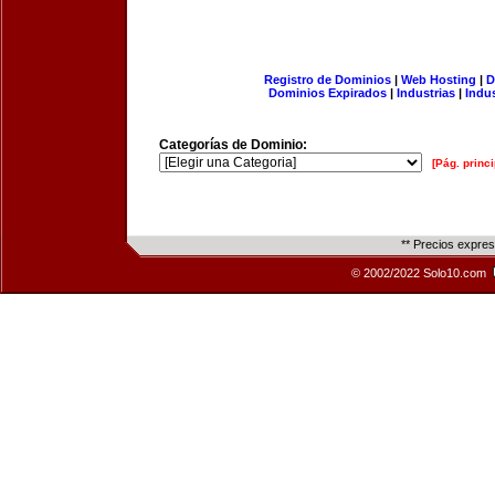
Registro de Dominios
|
Web Hosting
|
D
Dominios Expirados
|
Industrias
|
Indu
Categorías de Dominio:
[Pág. princi
** Precios expre
© 2002/2022 Solo10.com