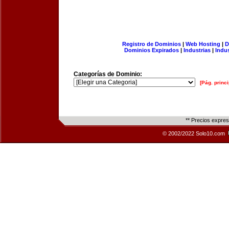
Registro de Dominios
|
Web Hosting
|
D
Dominios Expirados
|
Industrias
|
Indu
Categorías de Dominio:
[Pág. princi
** Precios expre
© 2002/2022 Solo10.com