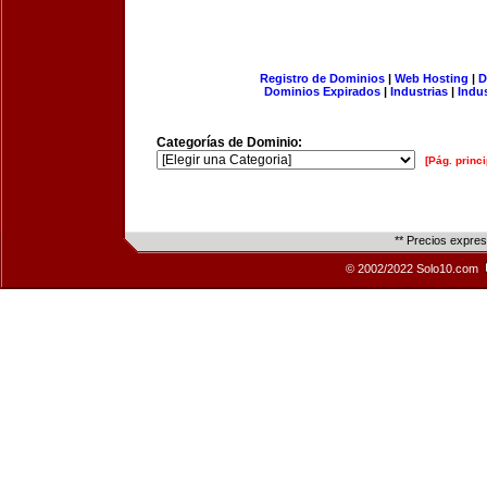
Registro de Dominios
|
Web Hosting
|
D
Dominios Expirados
|
Industrias
|
Indu
Categorías de Dominio:
[Pág. princi
** Precios expre
© 2002/2022 Solo10.com