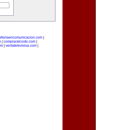
ultoriaencomunicacion.com
|
m
|
compraralcosto.com
|
om
|
ventatelevisiva.com
|