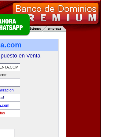
ta.com
 puesto en Venta
ENTA.COM
.com
lizacion
ta!
a.com
tas