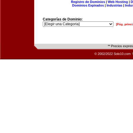
Registro de Dominios
|
Web Hosting
|
D
Dominios Expirados
|
Industrias
|
Indu
Categorías de Dominio:
[Pág. princi
** Precios expre
© 2002/2022 Solo10.com