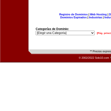
Registro de Dominios
|
Web Hosting
|
D
Dominios Expirados
|
Industrias
|
Indu
Categorías de Dominio:
[Pág. princi
** Precios expre
© 2002/2022 Solo10.com