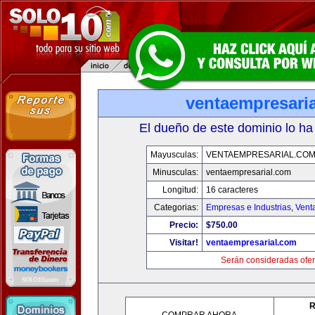
ventaempresari
El dueño de este dominio lo ha
Mayusculas:
VENTAEMPRESARIAL.CO
Minusculas:
ventaempresarial.com
Longitud:
16 caracteres
Categorias:
Empresas e Industrias
,
Vent
Precio:
$750.00
Visitar!
ventaempresarial.com
Serán consideradas ofer
R